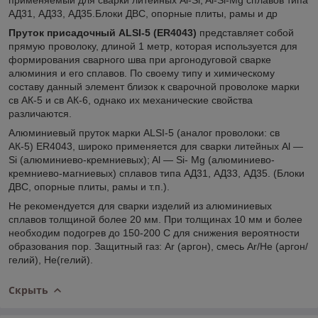
АД31, АД33, АД35.Блоки ДВС, опорные плиты, рамы и др
Пруток присадочный ALSI-5
(ER4043)
представляет собой
прямую проволоку, длиной 1 метр, которая используется для
формирования сварного шва при аргонодуговой сварке
алюминия и его сплавов. По своему типу и химическому
составу данный элемент близок к сварочной проволоке марки
св АК-5 и св АК-6, однако их механические свойства
различаются.
Алюминиевый пруток марки ALSI-5 (аналог проволоки: св
АК-5) ER4043, широко применяется для сварки литейных Al ―
Si (алюминиево-кремниевых); Al ― Si- Mg (алюминиево-
кремниево-магниевых) сплавов типа АД31, АД33, АД35. (Блоки
ДВС, опорные плиты, рамы и т.п.).
Не рекомендуется для сварки изделий из алюминиевых
сплавов толщиной более 20 мм. При толщинах 10 мм и более
необходим подогрев до 150-200 С для снижения вероятности
образования пор. Защитный газ: Ar (аргон), смесь Ar/He (аргон/
гелий), He(гелий).
Скрыть