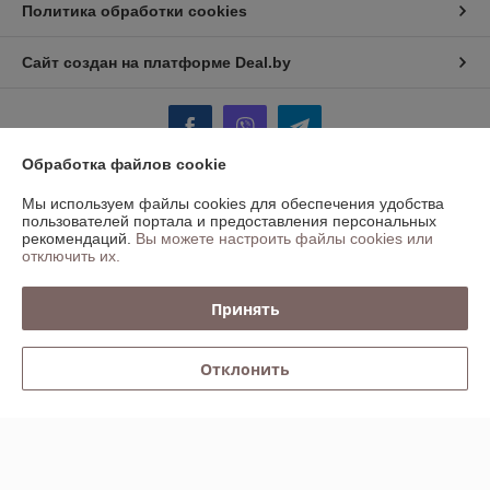
Политика обработки cookies
Сайт создан на платформе Deal.by
Обработка файлов cookie
Мы используем файлы cookies для обеспечения удобства
Информация для покупателя
пользователей портала и предоставления персональных
рекомендаций.
Вы можете настроить файлы cookies или
Юридическое лицо:
ООО "БАЛТСВАРКА ГРУПП"
отключить их.
Минск, ул.Инженерная,1Б, каб 208
Регистрационный номер ЕГР: 191310955
Принять
УНП: 191310955
Регистрационный орган: Минский Горисполком
Отклонить
Дата регистрации компании: 11.02.2013
Ссылка на свидетельство/лицензию
Ссылка на свидетельство/лицензию