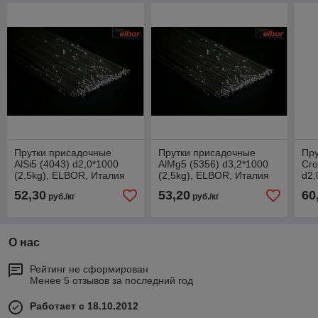
Прутки присадочные
Прутки присадочные
Пр
AlSi5 (4043) d2,0*1000
AlMg5 (5356) d3,2*1000
Cro
(2,5kg), ELBOR, Италия
(2,5kg), ELBOR, Италия
d2,
Шв
52,30
53,20
60
руб./кг
руб./кг
О нас
Рейтинг не сформирован
Менее 5 отзывов за последний год
Работает с 18.10.2012