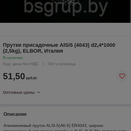
Прутки присадочные AlSi5 (4043) d2,4*1000
(2,5kg), ELBOR, Италия
В наличии
Код: цена без НДС
Опт и розница
51,50
руб./кг
Оптовые цены
Описание
Алюминиевый пруток ALSI-5(АК-5) ER4043, широко
применяемый для сварки литейных Al-Si; Al-Si-Mg сплавов типа