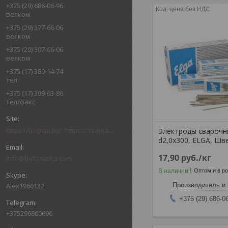
+375 (29) 686-06-96
цена без НДС
велком
+375 (29) 377-66-06
велком
+375 (29) 307-66-06
велком
+375 (17) 380-14-74
тел
+375 (17) 399-63-86
тел/факс
https://bsgrup.by/ ;https://svarkabel.by/; baltsvarkagrupp.by
Электроды свароч
d2,0x300, ELGA, Шв
17,90
руб.
/кг
info@baltsvarka.com
В наличии
Оптом и в р
Производитель и 
Alex1966132
+375 (29) 686-0
+375296860696