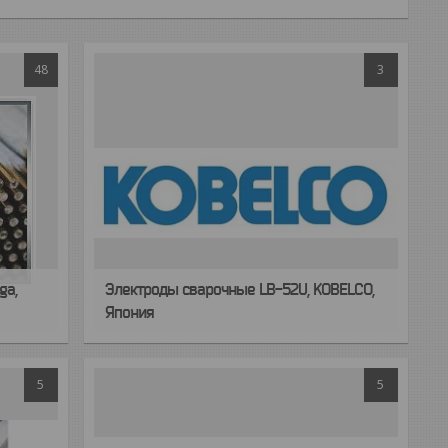
48
3
ga,
Электроды сварочные LB-52U, KOBELCO,
Япония
5
5