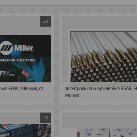
20
ые ELGA, Швеция, от
Электроды по нержавейке ESAB, El
Monolit
20