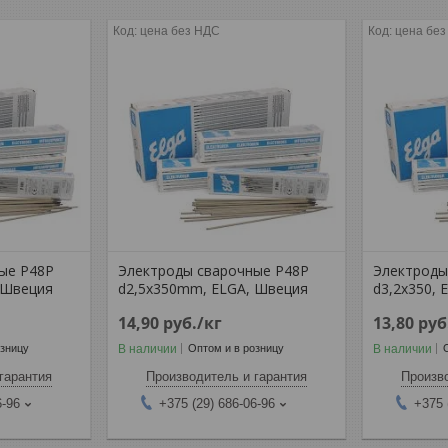
цена без НДС
цена бе
ые P48P
Электроды сварочные P48P
Электроды
 Швеция
d2,5x350mm, ELGA, Швеция
d3,2x350, 
14,90
руб.
/кг
13,80
руб
В наличии
В наличии
озницу
Оптом и в розницу
гарантия
Производитель и гарантия
Произво
6-96
+375 (29) 686-06-96
+375 