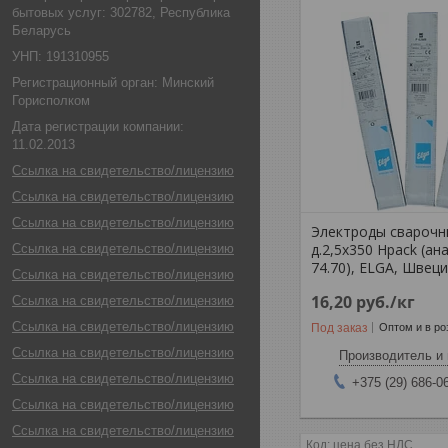
бытовых услуг: 302782, Республика
Беларусь
УНП: 191310955
Регистрационный орган: Минский
Горисполком
Дата регистрации компании:
11.02.2013
Ссылка на свидетельство/лицензию
Ссылка на свидетельство/лицензию
Ссылка на свидетельство/лицензию
Электроды сварочн
д.2,5х350 Hpack (ан
Ссылка на свидетельство/лицензию
74.70), ELGA, Швец
Ссылка на свидетельство/лицензию
16,20
руб.
/кг
Ссылка на свидетельство/лицензию
Ссылка на свидетельство/лицензию
Под заказ
Оптом и в ро
Ссылка на свидетельство/лицензию
Производитель и 
Ссылка на свидетельство/лицензию
+375 (29) 686-0
Ссылка на свидетельство/лицензию
Ссылка на свидетельство/лицензию
цена без НДС