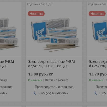
цена без НДС
цена бе
Новинка
Новинка
ные P48M
Электроды сварочные P48M
Электроды
еция
d2,5x350, ELGA, Швеция
d3,25x450
13,80
руб.
/кг
13,70
руб
В наличии
В наличии
озницу
Оптом и в розницу
гарантия
Производитель и гарантия
Произво
6-96
+375 (29) 686-06-96
+375 