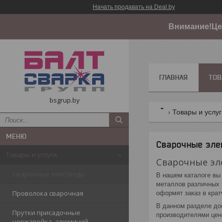
Начать продавать на Deal.by
Внимание!Цен
ГЛАВНАЯ
ТОВ
bsgrup.by
Товары и услу
Сварочные эле
Товары и услуги
Сварочные эл
Сварочные электроды
В нашем каталоге вы
металлов различных 
Проволока сварочная
оформят заказ в крат
В данном разделе до
Прутки присадочные
производителями цен
нержавейка, алюминий,