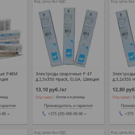
цена без НДС
цена бе
ные P48M
Электроды сварочные Р 47
Электроды
еция
д.2,5х350 Hpack, ELGA, Швеция
д.3,2х350 
13,10
руб.
/кг
12,80
руб
Под заказ
Под заказ
зницу
Оптом и в розницу
О
гарантия
Производитель и гарантия
Произво
6-96
+375 (29) 686-06-96
+375 
цена без НДС
цена бе