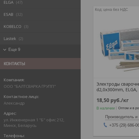
ELGA
47
цена без НДС
ESAB
32
KOBELCO
3
Lastek
2
Еще 9
КОНТАКТЫ
Электроды сварочн
ООО "БАЛТСВАРКА ГРУПП"
d2,0х300mm, ELGA,
18,50
руб.
/кг
Александр
В наличии
Оптом и в р
Производитель и 
ул. Инженерная 1 "Б" офис 212,
Минск, Беларусь
+375 (29) 686-0