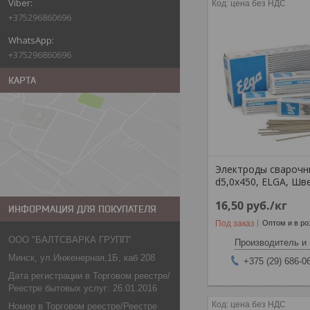
цена без НДС
+375296860696
+375296860696
КАРТА
Электроды свароч
d5,0x450, ELGA, Шв
16,50
руб.
/кг
ИНФОРМАЦИЯ ДЛЯ ПОКУПАТЕЛЯ
Под заказ
Оптом и в ро
ООО "БАЛТСВАРКА ГРУПП"
Производитель и 
Минск, ул.Инженерная,1Б, каб 208
+375 (29) 686-0
Дата регистрации в Торговом реестре/
Реестре бытовых услуг: 26.01.2016
цена без НДС
Номер в Торговом реестре/Реестре