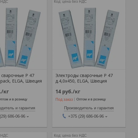
з НДС
цена без НДС
 сварочные Р 47
Электроды сварочные Р 47
Hpack, ELGA, Швеция
д.4,0х450, ELGA, Швеция
.
/кг
14
руб.
/кг
Под заказ
птом и в розницу
Оптом и в розницу
дитель и гарантия
Производитель и гарантия
(29) 686-06-96
+375 (29) 686-06-96
з НДС
цена без НДС