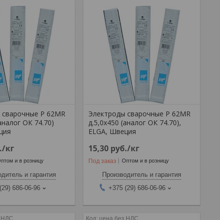
 сварочные Р 62MR
Электроды сварочные Р 62MR
(аналог ОК 74.70)
д.5,0х450 (аналог ОК 74.70),
ция
ELGA, Швеция
.
/кг
15,30
руб.
/кг
Под заказ
птом и в розницу
Оптом и в розницу
дитель и гарантия
Производитель и гарантия
(29) 686-06-96
+375 (29) 686-06-96
з НДС
цена без НДС