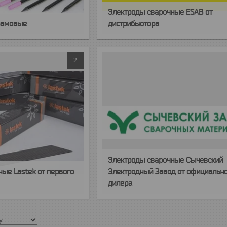
Электроды сварочные ESAB от
рамовые
дистрибьютора
2
Электроды сварочные Сычевский
ые Lastek от первого
Электродный Завод от официальн
дилера