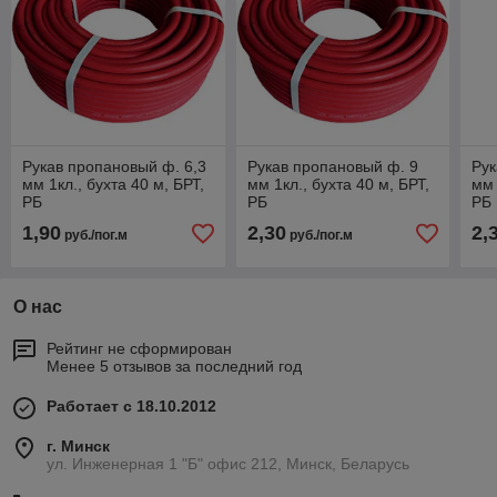
Рукав пропановый ф. 6,3
Рукав пропановый ф. 9
Рук
мм 1кл., бухта 40 м, БРТ,
мм 1кл., бухта 40 м, БРТ,
мм 
РБ
РБ
РБ
1,90
2,30
2,
руб./пог.м
руб./пог.м
О нас
Рейтинг не сформирован
Менее 5 отзывов за последний год
Работает с 18.10.2012
г. Минск
ул. Инженерная 1 "Б" офис 212, Минск, Беларусь