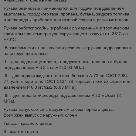
Рукава резиновые применяются для подачи под давлением
ацетилена, городского газа, пропана, бутана, жидкого топлива
и кислорода к приборам для газовой сварки и резки металлов.
Рукава работспособны в районах с умеренным и тропическим
климатом при температуре окружающего воздуха от -35°С до
+70°С.
В зависимости от назначения резиновые рукава подразделяют
на следующие классы:
I – для подачи ацетилена, городского газа, пропана и бутана
под давлением Р 6,3 кгс/см2 (0,63 МПа);
II – для подачи жидкого топлива: бензина А-72 по ГОСТ 2084-
77, уайт-спирита по ГОСТ 3134-78; керосина или их смеси под
давлением Р 6,3 кгс/см2 (0,63 МПа);
III – для подачи кислорода под давлением Р 20 кгс/см2 (2
МПа).
Рукава выпускаются с наружным слоем чёрного цвета.
Возможен выпуск с наружным слоем:
I класс - красного цвета;
II - желтого цвета;