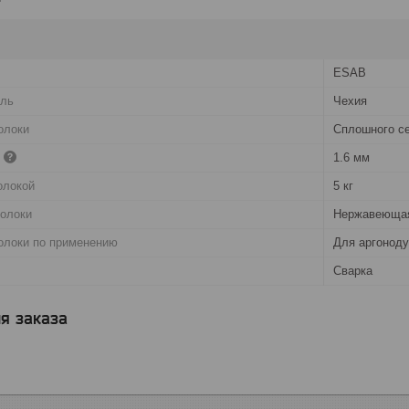
ESAB
ель
Чехия
олоки
Сплошного с
1.6 мм
олокой
5 кг
волоки
Нержавеюща
олоки по применению
Для аргоноду
Сварка
я заказа