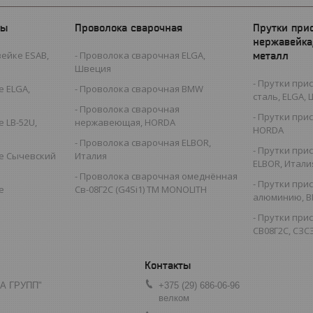
ды
Проволока сварочная
Прутки при
нержавейка
ейке ESAB,
Проволока сварочная ELGA,
металл
Швеция
Прутки при
 ELGA,
Проволока сварочная BMW
сталь, ELGA,
Проволока сварочная
Прутки при
 LB-52U,
нержавеющая, HORDA
HORDA
Проволока сварочная ELBOR,
Прутки при
е Сычевский
Италия
ELBOR, Итали
Проволока сварочная омеднённая
Прутки при
е
Св-08Г2С (G4Si1) TM MONOLITH
алюминию, B
Прутки при
СВ08Г2С, СЗСЭ
А ГРУПП"
+375 (29) 686-06-96
велком