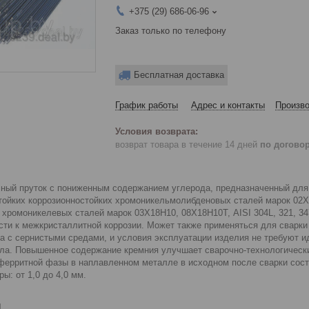
+375 (29) 686-06-96
Заказ только по телефону
Бесплатная доставка
График работы
Адрес и контакты
Произво
возврат товара в течение 14 дней
по догово
ый пруток с пониженным содержанием углерода, предназначенный для 
стойких коррозионностойких хромоникельмолибденовых сталей марок 02
 хромоникелевых сталей марок 03Х18Н10, 08Х18Н10Т, AISI 304L, 321, 3
ости к межкристаллитной коррозии. Может также применяться для сварки
шва с сернистыми средами, и условия эксплуатации изделия не требуют 
ла. Повышенное содержание кремния улучшает сварочно-технологически
ферритной фазы в наплавленном металле в исходном после сварки сост
: от 1,0 до 4,0 мм.
и