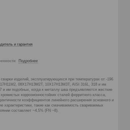
дитель и гарантия
ренности
Подробнее
сварки изделий, эксплуатирующихся при температурах от -196
Х17Н11М2, 08Х17Н13М2Т, 10Х17Н13М3Т, AISI 316L, 318 и им
47 и им подобных, когда к металлу шва предъявляются жесткие
 хромистых коррозионностойких сталей ферритного класса,
идентичности коэффициентов линейного расширения основного и
е характеристики, такие как смачиваемость свариваемых
оянии составляет ~4,5% (FN ~8).