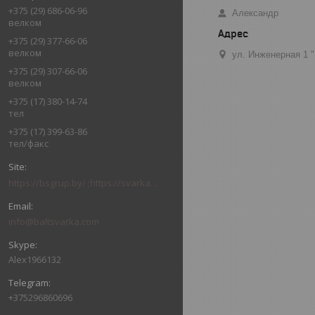
+375 (29) 686-06-96
Александр
велком
+375 (29) 377-66-06
велком
ул. Инженерная 1 
+375 (29) 307-66-06
велком
+375 (17) 380-14-74
тел
+375 (17) 399-63-86
тел/факс
https://bsgrup.by/ ;https://svarkabel.by/; baltsvarkagrupp.by
info@baltsvarka.com
Alex1966132
+375296860696