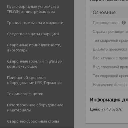
Пуско-зарядные устройства
TELWIN от дистрибьютора
Основные
Травильные пасты и жидкости
Производитель
Страна производит
Средства защиты сварщика
Тип сварочной пров
Сварочные принадлежности,
Диаметр проволоки
аксессуары
Вес катушки с пров
Сварочные горелки mig/mag и
комплектующие
Вид сварочной про
Тип сварочной пров
Приварной крепеж и
оборудование HBS, Германия
Назначение флюса
Технические щетки
Информация дл
Газосварочное оборудование
Цена:
77,40
руб.
/кг
и материалы
Сварочно-сборочные столы