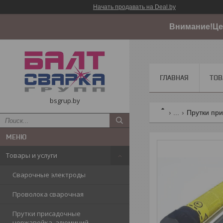
Начать продавать на Deal.by
Внимание!Цен
ГЛАВНАЯ
ТОВ
bsgrup.by
...
Прутки при
Товары и услуги
Сварочные электроды
Проволока сварочная
Прутки присадочные
нержавейка, алюминий,