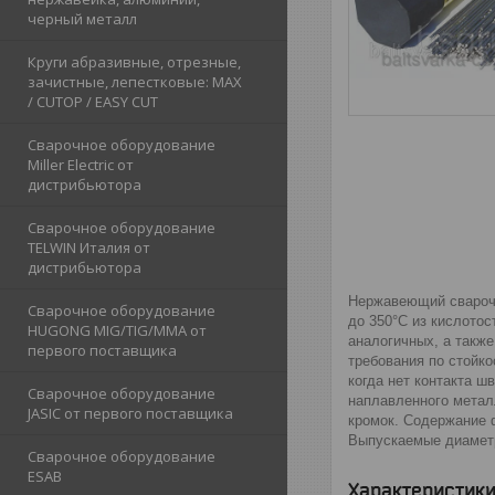
черный металл
Круги абразивные, отрезные,
зачистные, лепестковые: MAX
/ CUTOP / EASY CUT
Сварочное оборудование
Miller Electric от
дистрибьютора
Сварочное оборудование
TELWIN Италия от
дистрибьютора
Нержавеющий сварочн
Сварочное оборудование
до 350°С из кислото
HUGONG MIG/TIG/MMA от
аналогичных, а также
первого поставщика
требования по стойк
когда нет контакта 
Сварочное оборудование
наплавленного метал
JASIC от первого поставщика
кромок. Содержание 
Выпускаемые диаметры
Сварочное оборудование
ESAB
Характеристик