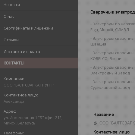
Новости
Сварочные электро
О нас
Электроды по нержав
Сертификаты и лицензии
Elga, Monolit, СИМЭЛ
Электроды сварочные
Отзывы
Швеция
Доставка и оплата
Электроды сварочные
KOBELCO, Япония
КОНТАКТЫ
Электроды сварочны
Электродный Завод
Электроды сварочны
ООО "БАЛТСВАРКА ГРУПП"
Судиславский завод
Александр
ул. Инженерная 1 "Б" офис 212,
Минск, Беларусь
ООО "БАЛТСВАРК