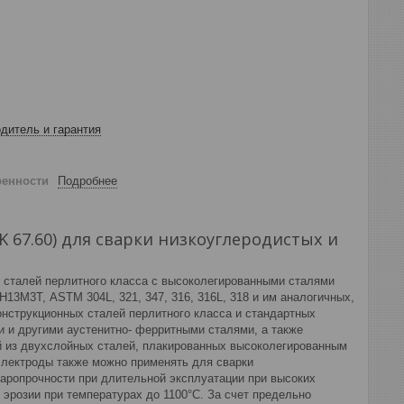
дитель и гарантия
ренности
Подробнее
K 67.60) для сварки низкоуглеродистых и
 сталей перлитного класса с высоколегированными сталями
3М3Т, ASTM 304L, 321, 347, 316, 316L, 318 и им аналогичных,
нструкционных сталей перлитного класса и стандартных
 и другими аустенитно- ферритными сталями, а также
й из двухслойных сталей, плакированных высоколегированным
электроды также можно применять для сварки
аропрочности при длительной эксплуатации при высоких
эрозии при температурах до 1100°С. За счет предельно