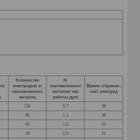
Количество
Кг
го
электродов/ кг
наплавленного
Время сгорания,
г
наплавленного
металла/ час
сек/ электрод
в
металла
работы дуги
136
0.7
38
85
1.1
38
45
1.6
51
29
2.5
51