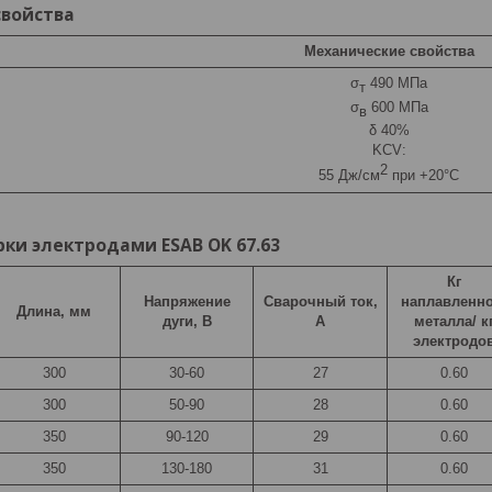
свойства
Механические c
войства
σ
490 МПа
т
σ
600 МПа
в
δ 40%
KCV:
2
55 Дж/см
при +20°С
ки электродами ESAB OK 67.63
Кг
Напряжение
Сварочный ток,
наплавленно
Длина, мм
дуги, В
A
металла/ к
электродо
300
30-60
27
0.60
300
50-90
28
0.60
350
90-120
29
0.60
350
130-180
31
0.60