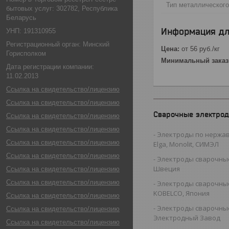
Тип металлическог
бытовых услуг: 302782, Республика
Беларусь
Информация дл
УНП: 191310955
Регистрационный орган: Минский
Цена:
от 56
руб.
/кг
Горисполком
Минимальный заказ
Дата регистрации компании:
11.02.2013
Ссылка на свидетельство/лицензию
Ссылка на свидетельство/лицензию
Сварочные электро
Ссылка на свидетельство/лицензию
Ссылка на свидетельство/лицензию
Электроды по нержав
Ссылка на свидетельство/лицензию
Elga, Monolit, СИМЭЛ
Ссылка на свидетельство/лицензию
Электроды сварочные
Швеция
Ссылка на свидетельство/лицензию
Ссылка на свидетельство/лицензию
Электроды сварочные
KOBELCO, Япония
Ссылка на свидетельство/лицензию
Электроды сварочны
Ссылка на свидетельство/лицензию
Электродный Завод
Ссылка на свидетельство/лицензию