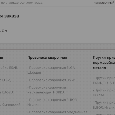
о неплавящегося электрода
наплавочный
я заказа
:
2 кг
ды
Проволока сварочная
Прутки при
нержавейка
ейке ESAB,
Проволока сварочная ELGA,
металл
Швеция
Прутки при
 ELGA,
Проволока сварочная BMW
сталь, ELGA,
Проволока сварочная
Прутки при
 LB-52U,
нержавеющая, HORDA
HORDA
Проволока сварочная ELBOR,
Прутки при
е Сычевский
Италия
ELBOR, Итали
Проволока сварочная омеднённая
Прутки при