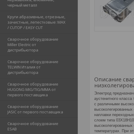
черный металл
Круги абразивные, отрезные,
зачистные, лепестковые: MAX
/ CUTOP / EASY CUT
Сварочное оборудование
Miller Electric от
дистрибьютора
Сварочное оборудование
TELWIN Италия от
дистрибьютора
Описание свар
Сварочное оборудование
низколегиров
HUGONG MIG/TIG/MMA от
Электрод предназнач
первого поставщика
аустенитного класса
с различными высоко
Сварочное оборудование
высоколегированных 
JASIC от первого поставщика
наплавки переходных
слоем типа 03Х18Н10
Сварочное оборудование
высоколегированных 
ESAB
температурах. При э