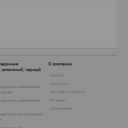
садочные
О компании
, алюминий, черный
Каталог
Контакты
садочные нержавейка,
Доставка и оплата
 Швеция
Отзывы
садочные нержавейка,
О компании
садочные по алюминию
я
садочные по