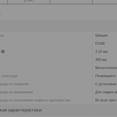
(2,0кг)
и
ель
Швеция
ESAB
3.15 мм
350 мм
Металлическ
 электрода
Плавящиеся
трода по покрытию
С рутиловым
трода по применению
Для сварки в
трода по положениям сварки в пространстве
Во всех прос
кие характеристики