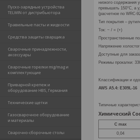
низкого содержания 
Пуско-зарядные устройства
превышать 150°С, а 
TELWIN от дистрибьютора
(расчетное по WRC-92
Тип покрытия – рутил
Травильные пасты и жидкости
Ток: ~ / = (+)
Средства защиты сварщика
Пространственные поло
Напряжение холостог
Сварочные принадлежности,
Доступные для заказа
аксессуары
Режимы прокалки: 330
Сварочные горелки mig/mag и
комплектующие
Классификации и одо
Приварной крепеж и
AWS A5.4: E309L-16
оборудование HBS, Германия
Технические щетки
Типичные характерис
Химический Сос
Газосварочное оборудование
и материалы
С max
Сварочно-сборочные столы
0,04