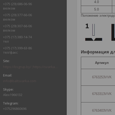
4.0
+375 (29) 686-06-96
велком
5.0
+375 (29) 377-66-06
Положение электродо
велком
+375 (29) 307-66-06
велком
+375 (17) 380-14-74
тел
+375 (17) 399-63-86
Информация для
тел/факс
Артикул
https://bsgrup.by/ ;https://svarkabel.by/; baltsvarkagrupp.by
6763253VVK
info@baltsvarka.com
6763313VVK
Alex1966132
+375296860696
6763403VVK