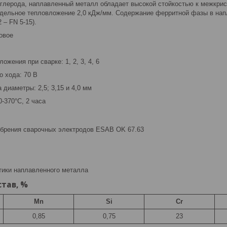
углерода, наплавленный металл обладает высокой стойкостью к межкри
удельное тепловложение 2,0 кДж/мм. Содержание ферритной фазы в на
 – FN 5-15).
овое
жения при сварке: 1, 2, 3, 4, 6
о хода: 70 В
 диаметры: 2,5; 3,15 и 4,0 мм
-370°С, 2 часа
брения сварочных электродов ESAB OK 67.63
тики наплавленного металла
тав, %
Mn
Si
Cr
0,85
0,75
23