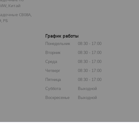
MW, Китай
садочные СВ08А,
, РБ
График работы
Понедельник
08:30
17:00
Вторник
08:30
17:00
Среда
08:30
17:00
Четверг
08:30
17:00
Пятница
08:30
17:00
Суббота
Выходной
Воскресенье
Выходной
by/; baltsvarkagrupp.by