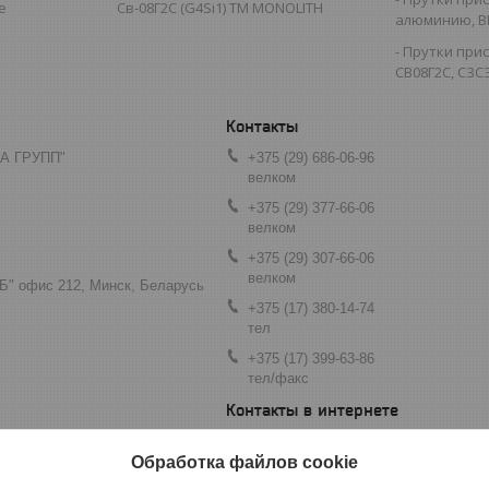
е
Св-08Г2С (G4Si1) TM MONOLITH
алюминию, B
Прутки при
СВ08Г2С, СЗСЭ
А ГРУПП"
+375 (29) 686-06-96
велком
+375 (29) 377-66-06
велком
+375 (29) 307-66-06
велком
"Б" офис 212, Минск, Беларусь
+375 (17) 380-14-74
тел
+375 (17) 399-63-86
тел/факс
https://bsgrup.by/ ;https://svarkabel.
Обработка файлов cookie
info@baltsvarka.com