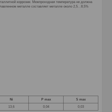
сталлитной коррозии. Межпроходная температура не должна
плавленном металле составляет металле около 2,5…8,5%
Ni
P max
S max
13,6
0,04
0,03