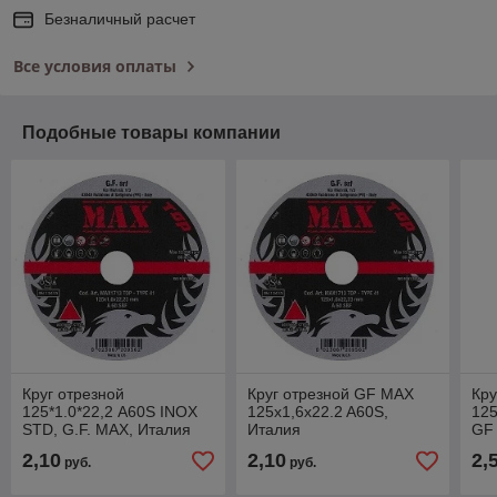
Безналичный расчет
Все условия оплаты
Подобные товары компании
Круг отрезной
Круг отрезной GF MAX
Кру
125*1.0*22,2 A60S INOX
125x1,6x22.2 A60S,
125
STD, G.F. MAX, Италия
Италия
GF
2,10
2,10
2,
руб.
руб.