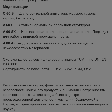
Модификации:
С 60 S
― Для строительной индустрии: мрамор, камень,
кирпич, бетон и т.д.
A 60 S
― Сталь с нормальной перлитной структурой.
A 60 SX
― Нержавеющая сталь, легированная сталь. Подходит
для работ в пищевой промышленности.
A 60 Alu
― Для резки алюминия и других нетвердых и
нежеллезестых материалов.
Система качества сертифицирована знаком TUV ― по UNI EN
ISO 9001
Сертификаты безопасности ― DSA, SUVA, KDM, OSA
Высокое качество сырья, функциональных возможностей и
безопасности конечного продукта и внимания к потребностям
конечного пользователя всегда было в центре
производственной деятельности компании, базируемой в
Парме, которая применяет высоко технологичные инновации и
ноу-хау.