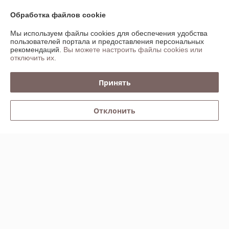
Доставка и оплата
Обработка файлов cookie
График работы
Мы используем файлы cookies для обеспечения удобства
пользователей портала и предоставления персональных
рекомендаций.
Вы можете настроить файлы cookies или
Полная версия сайта
отключить их.
Политика обработки cookies
Принять
Сайт создан на платформе Deal.by
Отклонить
Информация для покупателя
Юридическое лицо:
ООО "БАЛТСВАРКА ГРУПП"
Минск, ул.Инженерная,1Б, каб 208
Регистрационный номер ЕГР: 191310955
УНП: 191310955