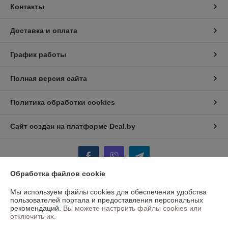
Контакты
Доставка и оплата
График работы
Полная версия сайта
Политика обработки cookies
Сайт создан на платформе Deal.by
Обработка файлов cookie
Мы используем файлы cookies для обеспечения удобства
Информация для покупателя
пользователей портала и предоставления персональных
рекомендаций.
Вы можете настроить файлы cookies или
Юридическое лицо:
ООО "БАЛТСВАРКА ГРУПП"
отключить их.
Минск, ул.Инженерная,1Б, каб 208