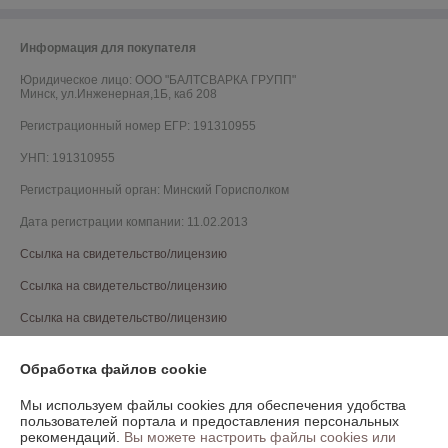
Информация для покупателя
Юридическое лицо:
ООО "БАЛТСВАРКА ГРУПП"
Минск, ул.Инженерная,1Б, каб 208
Регистрационный номер ЕГР: 191310955
УНП: 191310955
Регистрационный орган: Минский Горисполком
Дата регистрации компании: 11.02.2013
Ссылка на свидетельство/лицензию
Ссылка на свидетельство/лицензию
Ссылка на свидетельство/лицензию
Ссылка на свидетельство/лицензию
Обработка файлов cookie
Ссылка на свидетельство/лицензию
Мы используем файлы cookies для обеспечения удобства
Ссылка на свидетельство/лицензию
пользователей портала и предоставления персональных
рекомендаций.
Вы можете настроить файлы cookies или
Ссылка на свидетельство/лицензию