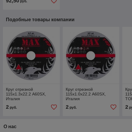
92,50
руб.
Подобные товары компании
Круг отрезной
Круг отрезной
Кру
115х1.3х22.2 A60SX,
115х1.0х22.2 A60SX,
115
Италия
Италия
TOP
2
2
2
руб.
руб.
р
О нас