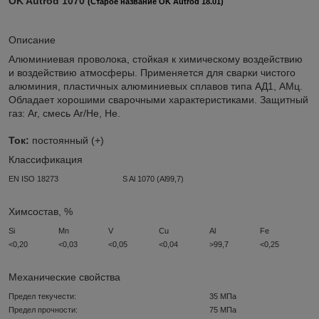
OK Autrod 1070
(Старое название OK Autrod 18.01)
Описание
Алюминиевая проволока, стойкая к химическому воздействию
и воздействию атмосферы. Применяется для сварки чистого
алюминия, пластичных алюминиевых сплавов типа АД1, АМц.
Обладает хорошими сварочными характеристиками. Защитный
газ: Ar, смесь Ar/He, He.
Ток:
постоянный (+)
Классификация
EN ISO 18273
S Al 1070 (Al99,7)
Химсостав, %
Si
Mn
V
Cu
Al
Fe
<0,20
<0,03
<0,05
<0,04
>99,7
<0,25
Механические свойства
Предел текучести:
35 МПа
Предел прочности:
75 МПа