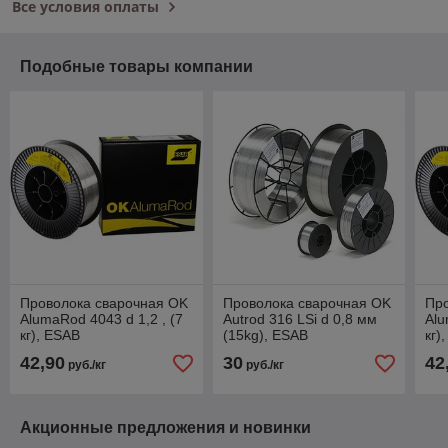
Все условия оплаты
Подобные товары компании
Проволока сварочная OK
Проволока сварочная OK
Пр
AlumaRod 4043 d 1,2 , (7
Autrod 316 LSi d 0,8 мм
Alu
кг), ESAB
(15kg), ESAB
кг)
42,90
30
42
руб./кг
руб./кг
Акционные предложения и новинки