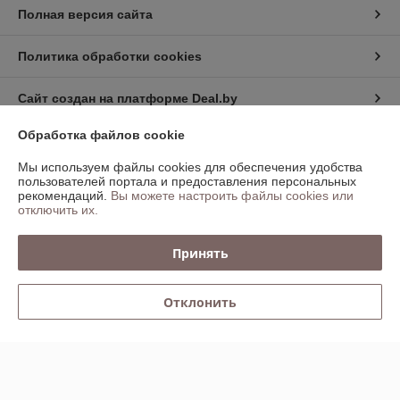
Полная версия сайта
Политика обработки cookies
Сайт создан на платформе Deal.by
Обработка файлов cookie
Мы используем файлы cookies для обеспечения удобства
пользователей портала и предоставления персональных
рекомендаций.
Вы можете настроить файлы cookies или
отключить их.
Информация для покупателя
Юридическое лицо:
ООО "БАЛТСВАРКА ГРУПП"
Принять
Минск, ул.Инженерная,1Б, каб 208
Регистрационный номер ЕГР: 191310955
Отклонить
УНП: 191310955
Регистрационный орган: Минский Горисполком
Дата регистрации компании: 11.02.2013