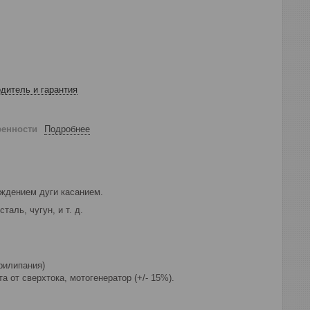
дитель и гарантия
ренности
Подробнее
уждением дуги касанием.
аль, чугун, и т. д.
прилипания)
а от сверхтока, мотогенератор (+/- 15%).