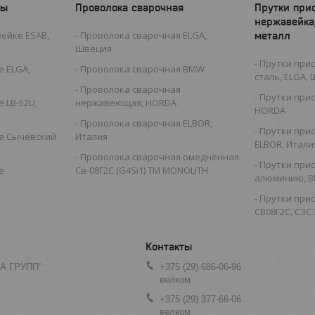
ды
Проволока сварочная
Прутки при
нержавейка
ейке ESAB,
Проволока сварочная ELGA,
металл
Швеция
Прутки при
 ELGA,
Проволока сварочная BMW
сталь, ELGA,
Проволока сварочная
Прутки при
 LB-52U,
нержавеющая, HORDA
HORDA
Проволока сварочная ELBOR,
Прутки при
е Сычевский
Италия
ELBOR, Итали
Проволока сварочная омеднённая
Прутки при
е
Св-08Г2С (G4Si1) TM MONOLITH
алюминию, B
Прутки при
СВ08Г2С, СЗСЭ
А ГРУПП"
+375 (29) 686-06-96
велком
+375 (29) 377-66-06
велком