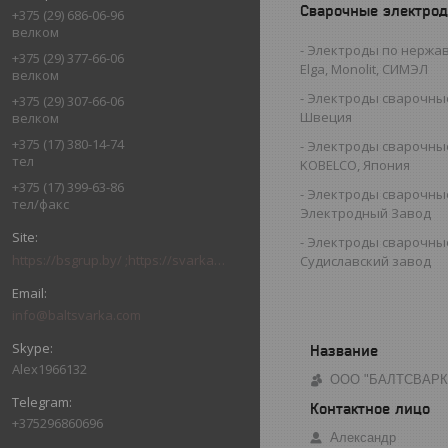
Сварочные электро
+375 (29) 686-06-96
велком
Электроды по нержав
+375 (29) 377-66-06
Elga, Monolit, СИМЭЛ
велком
Электроды сварочные
+375 (29) 307-66-06
Швеция
велком
+375 (17) 380-14-74
Электроды сварочные
тел
KOBELCO, Япония
+375 (17) 399-63-86
Электроды сварочны
тел/факс
Электродный Завод
Электроды сварочны
https://bsgrup.by/ ;https://svarkabel.by/; baltsvarkagrupp.by
Судиславский завод
info@baltsvarka.com
Alex1966132
ООО "БАЛТСВАРК
+375296860696
Александр