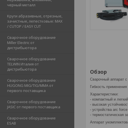
черный металл
Круги абразивные, отрезные,
зачистные, лепестковые: MAX
/ CUTOP / EASY CUT
Сварочное оборудование
Miller Electric от
дистрибьютора
Сварочное оборудование
TELWIN Италия от
дистрибьютора
Oбзор
Сварочный аппарат с 
Сварочное оборудование
HUGONG MIG/TIG/MMA от
Гибкость применения 
первого поставщика
Xарактеристики:
- компактный и легки
Сварочное оборудование
- высокая устойчивос
JASIC от первого поставщика
- устройства arc force
- термостатическая з
Сварочное оборудование
Аппарат укомплектов
ESAB