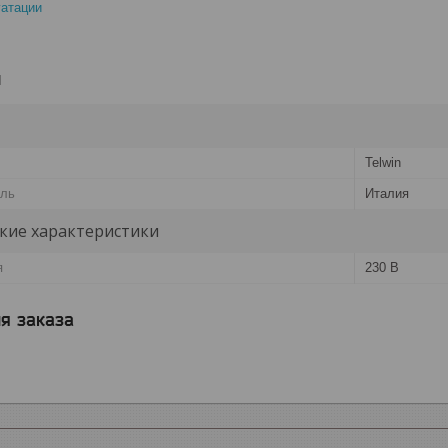
уатации
и
Telwin
ель
Италия
кие характеристики
я
230 В
я заказа