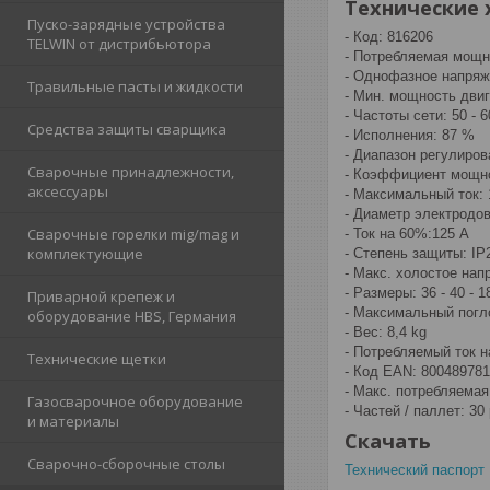
Технические 
Пуско-зарядные устройства
- Код: 816206
TELWIN от дистрибьютора
- Потребляемая мощн
- Однофазное напряж
Травильные пасты и жидкости
- Мин. мощность двиг
- Частоты сети: 50 - 
Средства защиты сварщика
- Исполнения: 87 %
- Диапазон регулирова
Сварочные принадлежности,
- Коэффициент мощнос
аксессуары
- Максимальный ток: 
- Диаметр электродов
Сварочные горелки mig/mag и
- Ток на 60%:125 A
комплектующие
- Степень защиты: IP
- Макс. холостое нап
- Размеры: 36 - 40 - 1
Приварной крепеж и
- Максимальный погл
оборудование HBS, Германия
- Вес: 8,4 kg
- Потребляемый ток н
Технические щетки
- Код EAN: 800489781
- Макс. потребляемая
Газосварочное оборудование
- Частей / паллет: 30 
и материалы
Скачать
Сварочно-сборочные столы
Технический паспорт