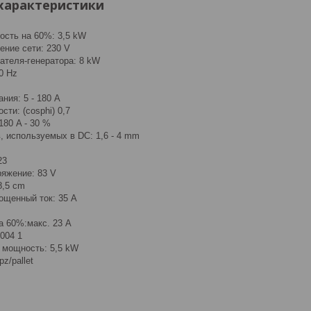
характеристики
ость на 60%: 3,5 kW
ение сети: 230 V
ателя-генератора: 8 kW
60 Hz
ния: 5 - 180 A
ти: (cosphi) 0,7
180 A - 30 %
, используемых в DC: 1,6 - 4 mm
23
ряжение: 83 V
8,5 cm
ощенный ток: 35 A
а 60%:макс. 23 A
004 1
 мощность: 5,5 kW
pz/pallet