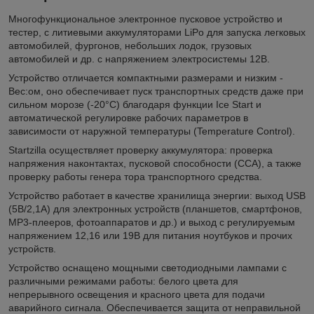
Многофункциональное электронное пусковое устройство и
тестер, с литиевыми аккумуляторами LiPo для запуска легковых
автомобилей, фургонов, небольших лодок, грузовых
автомобилей и др. с напряжением электросистемы 12В.
Устройство отличается компактными размерами и низким -
Вес:ом, оно обеспечивает пуск транспортных средств даже при
сильном морозе (-20°C) благодаря функции Ice Start и
автоматической регулировке рабочих параметров в
зависимости от наружной температуры (Temperature Control).
Startzilla осуществляет проверку аккумулятора: проверка
напряжения наконтактах, пусковой способности (CCA), а также
проверку работы генера тора транспортного средства.
Устройство работает в качестве хранилища энергии: выход USB
(5В/2,1А) для электронных устройств (планшетов, смартфонов,
MP3-плееров, фотоаппаратов и др.) и выход с регулируемым
напряжением 12,16 или 19В для питания ноутбуков и прочих
устройств.
Устройство оснащено мощными светодиодными лампами с
различными режимами работы: белого цвета для
непрерывного освещения и красного цвета для подачи
аварийного сигнала. Обеспечивается защита от неправильной