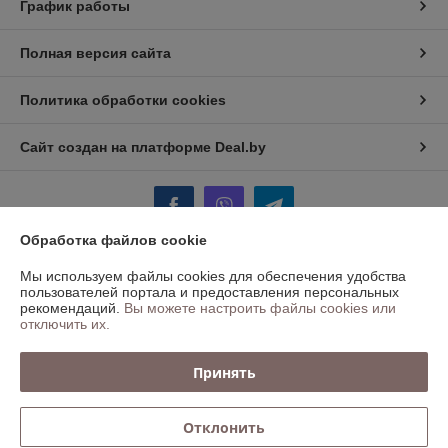
График работы
Полная версия сайта
Политика обработки cookies
Сайт создан на платформе Deal.by
Обработка файлов cookie
Мы используем файлы cookies для обеспечения удобства
Информация для покупателя
пользователей портала и предоставления персональных
рекомендаций.
Вы можете настроить файлы cookies или
Юридическое лицо:
ООО "БАЛТСВАРКА ГРУПП"
отключить их.
Минск, ул.Инженерная,1Б, каб 208
Регистрационный номер ЕГР: 191310955
Принять
УНП: 191310955
Регистрационный орган: Минский Горисполком
Отклонить