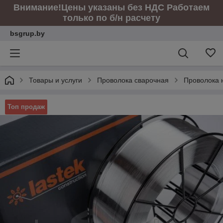
Внимание!Цены указаны без НДС Работаем
только по б/н расчету
bsgrup.by
Товары и услуги
Проволока сварочная
Проволока н
Топ продаж