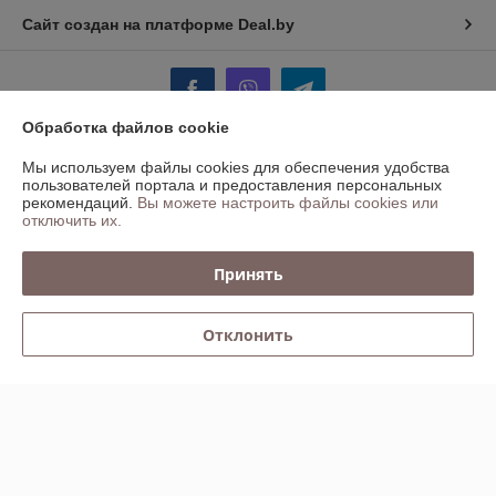
Сайт создан на платформе Deal.by
Обработка файлов cookie
Мы используем файлы cookies для обеспечения удобства
Информация для покупателя
пользователей портала и предоставления персональных
рекомендаций.
Вы можете настроить файлы cookies или
Юридическое лицо:
ООО "БАЛТСВАРКА ГРУПП"
отключить их.
Минск, ул.Инженерная,1Б, каб 208
Регистрационный номер ЕГР: 191310955
Принять
УНП: 191310955
Регистрационный орган: Минский Горисполком
Отклонить
Дата регистрации компании: 11.02.2013
Ссылка на свидетельство/лицензию
Ссылка на свидетельство/лицензию
Ссылка на свидетельство/лицензию