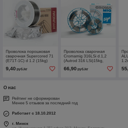
Проволока порошковая
Проволока сварочная
Про
сварочная Supercored 71
Cromamig 316LSi d.1,2
AL
(E71T-1C) d 1.2 (15kg)
(Autrod 316 LSi)15kg,
1.2
HYUNDAI, Корея
Elga, Швеция
Шв
9,40
66,90
55
руб./кг
руб./кг
О нас
Рейтинг не сформирован
Менее 5 отзывов за последний год
Работает с 18.10.2012
г. Минск