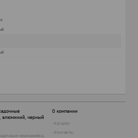
ся
ый
ый
садочные
О компании
, алюминий, черный
Каталог
Контакты
садочные нержавейка,