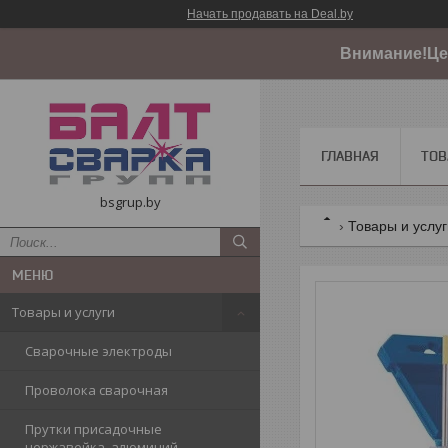
Начать продавать на Deal.by
Внимание!Цен
ГЛАВНАЯ
ТОВ
bsgrup.by
Товары и услу
Товары и услуги
Сварочные электроды
Проволока сварочная
Прутки присадочные
нержавейка, алюминий,