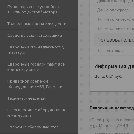
Диаметр электрода
Пуско-зарядные устройства
Длина электрода
TELWIN от дистрибьютора
Тип металлического
Травильные пасты и жидкости
Тип металлическог
Средства защиты сварщика
Пользовательс
Сварочные принадлежности,
Тип электрода
аксессуары
Сварочные горелки mig/mag и
Информация дл
комплектующие
Цена:
6,24
руб.
Приварной крепеж и
оборудование HBS, Германия
Технические щетки
Сварочные электро
Газосварочное оборудование
и материалы
Электроды по нержав
Elga, Monolit, СИМЭЛ
Сварочно-сборочные столы
Электроды сварочные