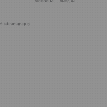
Воскресенье
Выходной
by/; baltsvarkagrupp.by