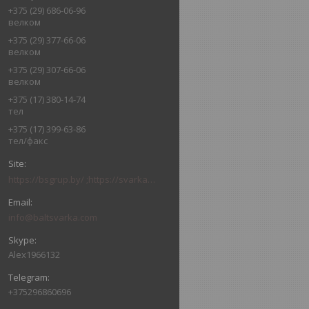
+375 (29) 686-06-96
велком
+375 (29) 377-66-06
велком
+375 (29) 307-66-06
велком
+375 (17) 380-14-74
тел
+375 (17) 399-63-86
тел/факс
https://bsgrup.by/ ;https://svarkabel.by/; baltsvarkagrupp.by
info@baltsvarka.com
Alex1966132
+375296860696