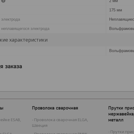
2 мм
175 мм
 электрода
Неплавящие
о неплавящегося электрода
Вольфрамов
кие характеристики
Вольфрамов
я заказа
ды
Проволока сварочная
Прутки при
нержавейка
ейке ESAB,
Проволока сварочная ELGA,
металл
Швеция
Прутки при
 ELGA,
Проволока сварочная BMW