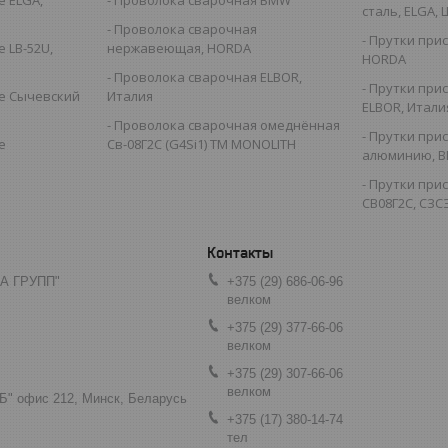
сталь, ELGA,
Проволока сварочная
Прутки при
 LB-52U,
нержавеющая, HORDA
HORDA
Проволока сварочная ELBOR,
Прутки при
е Сычевский
Италия
ELBOR, Итали
Проволока сварочная омеднённая
Прутки при
е
Св-08Г2С (G4Si1) TM MONOLITH
алюминию, B
Прутки при
СВ08Г2С, СЗСЭ
А ГРУПП"
+375 (29) 686-06-96
велком
+375 (29) 377-66-06
велком
+375 (29) 307-66-06
велком
"Б" офис 212, Минск, Беларусь
+375 (17) 380-14-74
тел