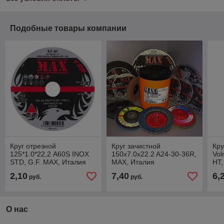
Подобные товары компании
Круг отрезной
Круг зачистной
Кру
125*1.0*22,2 A60S INOX
150x7.0x22.2 A24-30-36R,
Vol
STD, G.F. MAX, Италия
МАХ, Италия
HT,
2,10
7,40
6,
руб.
руб.
О нас