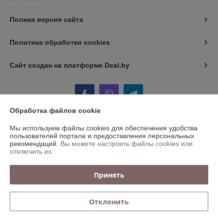
Полная версия сайта
Политика обработки cookies
Сайт создан на платформе Deal.by
Обработка файлов cookie
Мы используем файлы cookies для обеспечения удобства
Информация для покупателя
пользователей портала и предоставления персональных
рекомендаций.
Вы можете настроить файлы cookies или
Юридическое лицо:
ООО "БАЛТСВАРКА ГРУПП"
отключить их.
Минск, ул.Инженерная,1Б, каб 208
Регистрационный номер ЕГР: 191310955
Принять
УНП: 191310955
Регистрационный орган: Минский Горисполком
Отклонить
Дата регистрации компании: 11.02.2013