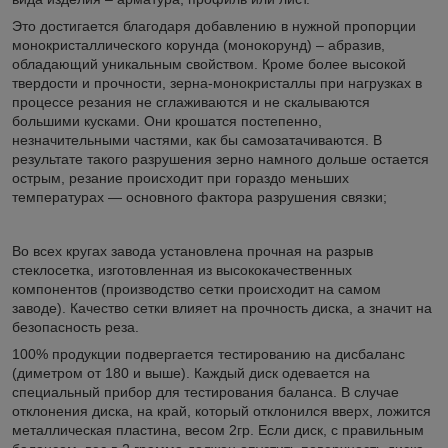
Это достигается благодаря добавлению в нужной пропорции
монокристаллического корунда (монокорунд) – абразив,
обладающий уникальным свойством. Кроме более высокой
твердости и прочности, зерна-монокристаллы при нагрузках в
процессе резания не сглаживаются и не скалываются
большими кусками. Они крошатся постепенно,
незначительными частями, как бы самозатачиваются. В
результате такого разрушения зерно намного дольше остается
острым, резание происходит при гораздо меньших
температурах — основного фактора разрушения связки;
Во всех кругах завода установлена прочная на разрыв
стеклосетка, изготовленная из высококачественных
компонентов (производство сетки происходит на самом
заводе). Качество сетки влияет на прочность диска, а значит на
безопасность реза.
100% продукции подвергается тестированию на дисбаланс
(диметром от 180 и выше). Каждый диск одевается на
специальный прибор для тестирования баланса. В случае
отклонения диска, на край, который отклонился вверх, ложится
металлическая пластина, весом 2гр. Если диск, с правильным