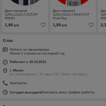
Диск отрезной
Диск отрезной
Дис
125х1,2х22,2 CUTOP
125х1,0х22,2 EASYCUT
12
PROFI
Profi Plus
PR
1,90
1,50
2,
руб.
руб.
О нас
Рейтинг не сформирован
Менее 5 отзывов за последний год
Работает с 18.10.2012
г. Минск
ул. Инженерная 1 "Б" офис 212, Минск, Беларусь
Контакты
Показать весь график работы
Сегодня выходной