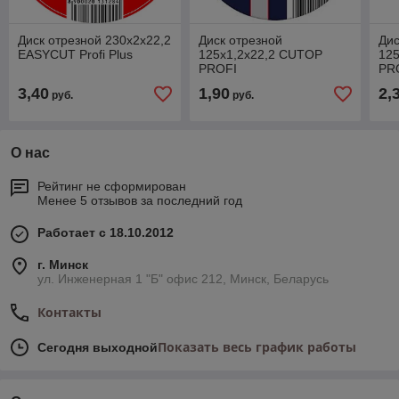
Диск отрезной 230х2х22,2
Диск отрезной
Дис
EASYCUT Profi Plus
125х1,2х22,2 CUTOP
12
PROFI
PR
3,40
1,90
2,
руб.
руб.
О нас
Рейтинг не сформирован
Менее 5 отзывов за последний год
Работает с 18.10.2012
г. Минск
ул. Инженерная 1 "Б" офис 212, Минск, Беларусь
Контакты
Показать весь график работы
Сегодня выходной