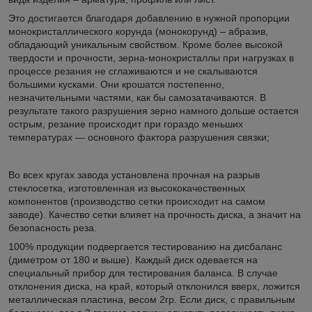
Это достигается благодаря добавлению в нужной пропорции
монокристаллического корунда (монокорунд) – абразив,
обладающий уникальным свойством. Кроме более высокой
твердости и прочности, зерна-монокристаллы при нагрузках в
процессе резания не сглаживаются и не скалываются
большими кусками. Они крошатся постепенно,
незначительными частями, как бы самозатачиваются. В
результате такого разрушения зерно намного дольше остается
острым, резание происходит при гораздо меньших
температурах — основного фактора разрушения связки;
Во всех кругах завода установлена прочная на разрыв
стеклосетка, изготовленная из высококачественных
компонентов (производство сетки происходит на самом
заводе). Качество сетки влияет на прочность диска, а значит на
безопасность реза.
100% продукции подвергается тестированию на дисбаланс
(диметром от 180 и выше). Каждый диск одевается на
специальный прибор для тестирования баланса. В случае
отклонения диска, на край, который отклонился вверх, ложится
металлическая пластина, весом 2гр. Если диск, с правильным